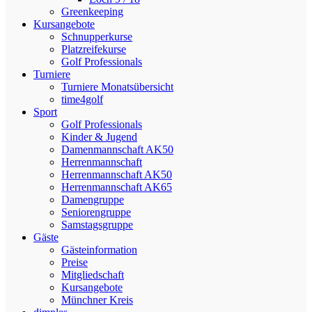
Greenkeeping
Kursangebote
Schnupperkurse
Platzreifekurse
Golf Professionals
Turniere
Turniere Monatsübersicht
time4golf
Sport
Golf Professionals
Kinder & Jugend
Damenmannschaft AK50
Herrenmannschaft
Herrenmannschaft AK50
Herrenmannschaft AK65
Damengruppe
Seniorengruppe
Samstagsgruppe
Gäste
Gästeinformation
Preise
Mitgliedschaft
Kursangebote
Münchner Kreis