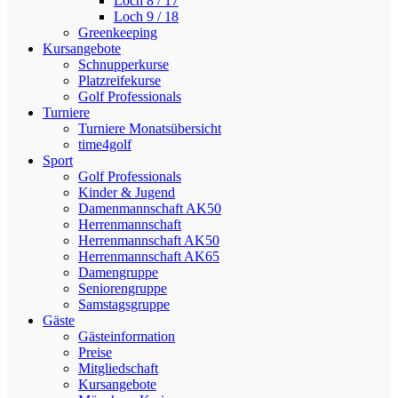
Loch 8 / 17
Loch 9 / 18
Greenkeeping
Kursangebote
Schnupperkurse
Platzreifekurse
Golf Professionals
Turniere
Turniere Monatsübersicht
time4golf
Sport
Golf Professionals
Kinder & Jugend
Damenmannschaft AK50
Herrenmannschaft
Herrenmannschaft AK50
Herrenmannschaft AK65
Damengruppe
Seniorengruppe
Samstagsgruppe
Gäste
Gästeinformation
Preise
Mitgliedschaft
Kursangebote