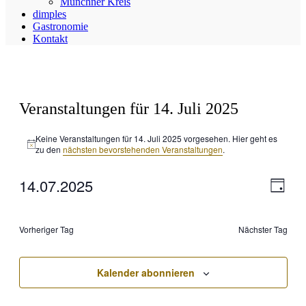
Münchner Kreis
dimples
Gastronomie
Kontakt
Veranstaltungen für 14. Juli 2025
Keine Veranstaltungen für 14. Juli 2025 vorgesehen. Hier geht es
Hinweis
zu den
nächsten bevorstehenden Veranstaltungen
.
14.07.2025
Ansic
Veran
Tag
Ansic
Navig
Datum
Navig
wählen.
Vorheriger Tag
Nächster Tag
Kalender abonnieren