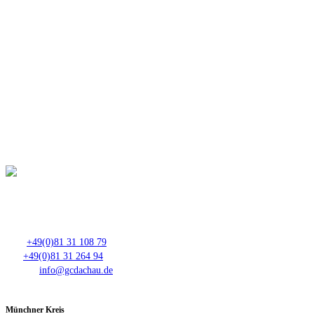
Club- Nr. 8816
An der Floßlände 3, 85221 Dachau
Tel.:
+49(0)81 31 108 79
Fax:
+49(0)81 31 264 94
E-Mail:
info@gcdachau.de
Münchner Kreis