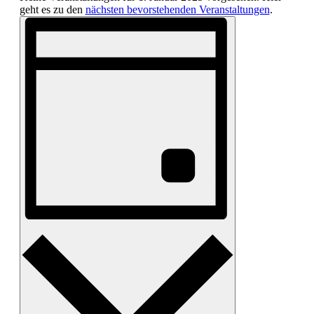
geht es zu den
nächsten bevorstehenden Veranstaltungen
.
Ansichten-
Veranstaltung
Ansichten-
Navigation
Navigation
Tag