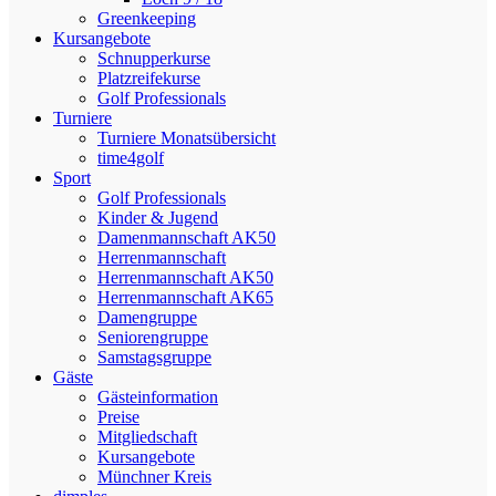
Greenkeeping
Kursangebote
Schnupperkurse
Platzreifekurse
Golf Professionals
Turniere
Turniere Monatsübersicht
time4golf
Sport
Golf Professionals
Kinder & Jugend
Damenmannschaft AK50
Herrenmannschaft
Herrenmannschaft AK50
Herrenmannschaft AK65
Damengruppe
Seniorengruppe
Samstagsgruppe
Gäste
Gästeinformation
Preise
Mitgliedschaft
Kursangebote
Münchner Kreis