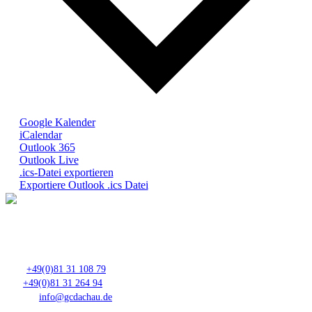
Google Kalender
iCalendar
Outlook 365
Outlook Live
.ics-Datei exportieren
Exportiere Outlook .ics Datei
Club- Nr. 8816
An der Floßlände 3, 85221 Dachau
Tel.:
+49(0)81 31 108 79
Fax:
+49(0)81 31 264 94
E-Mail:
info@gcdachau.de