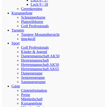
Loch 8 / 17
Loch 9 / 18
Greenkeeping
Kursangebote
Schnupperkurse
Platzreifekurse
Golf Professionals
Turniere
Turniere Monatsübersicht
time4golf
Sport
Golf Professionals
Kinder & Jugend
Damenmannschaft AK50
Herrenmannschaft
Herrenmannschaft AK50
Herrenmannschaft AK65
Damengruppe
Seniorengruppe
Samstagsgruppe
Gäste
Gästeinformation
Preise
Mitgliedschaft
Kursangebote