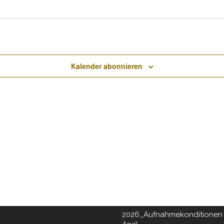
Kalender abonnieren
NCHNER KREIS
DOWNLOADS
2026 Turnierkalender
ltage im GC Dachau:
tag & Mittwoch
Scorekarte Kids Mini
Spielvorgabentabelle 18 Lo
LF IN BAYERN
Spielvorgabentabelle 9 Loc
2026_Aufnahmeantrag ab Ap
2026_Aufnahmekonditionen