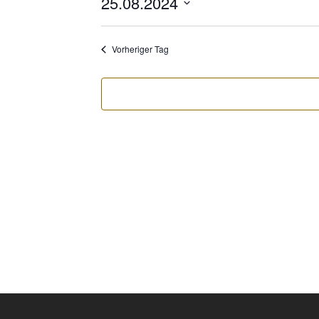
25.08.2024
Datum
wählen.
Vorheriger Tag
MÜ
Club- Nr. 8816
An der Floßlände 3, 85221 Dachau
Spie
Mon
Tel.:
+49(0)81 31 108 79
Fax:
+49(0)81 31 264 94
E-Mail:
info@gcdachau.de
GO