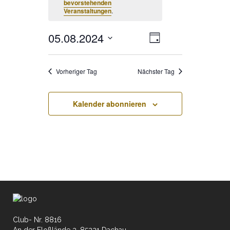
bevorstehenden
Veranstaltungen
.
05.08.2024
Veranstaltung
ANSICHTE
Tag
Ansichten-
Datum
Navigation
NAVIGATI
wählen.
Vorheriger Tag
Nächster Tag
Kalender abonnieren
Club- Nr. 8816