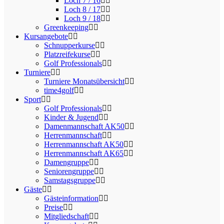
Loch 7 / 16
Loch 8 / 17
Loch 9 / 18
Greenkeeping
Kursangebote
Schnupperkurse
Platzreifekurse
Golf Professionals
Turniere
Turniere Monatsübersicht
time4golf
Sport
Golf Professionals
Kinder & Jugend
Damenmannschaft AK50
Herrenmannschaft
Herrenmannschaft AK50
Herrenmannschaft AK65
Damengruppe
Seniorengruppe
Samstagsgruppe
Gäste
Gästeinformation
Preise
Mitgliedschaft