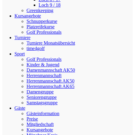
Loch 9 / 18
Greenkeeping
Kursangebote
Schnupperkurse
Platzreifekurse
Golf Professionals
Turniere
Turniere Monatsübersicht
time4golf
Sport
Golf Professionals
Kinder & Jugend
Damenmannschaft AK50
Herrenmannschaft
Herrenmannschaft AK50
Herrenmannschaft AK65
Damengruppe
Seniorengruppe
Samstagsgruppe
Gäste
Gästeinformation
Preise
Mitgliedschaft
Kursangebote