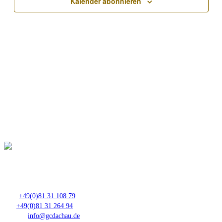
Kalender abonnieren
Club- Nr. 8816
An der Floßlände 3, 85221 Dachau
Tel.:
+49(0)81 31 108 79
Fax:
+49(0)81 31 264 94
E-Mail:
info@gcdachau.de