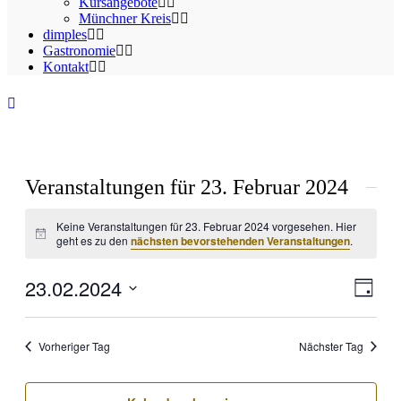
Kursangebote
Münchner Kreis
dimples
Gastronomie
Kontakt
Veranstaltungen für 23. Februar 2024
Keine Veranstaltungen für 23. Februar 2024 vorgesehen. Hier
Hinweis
geht es zu den
nächsten bevorstehenden Veranstaltungen
.
23.02.2024
Ansic
Veran
Tag
Ansic
Navig
Datum
Navig
wählen.
Vorheriger Tag
Nächster Tag