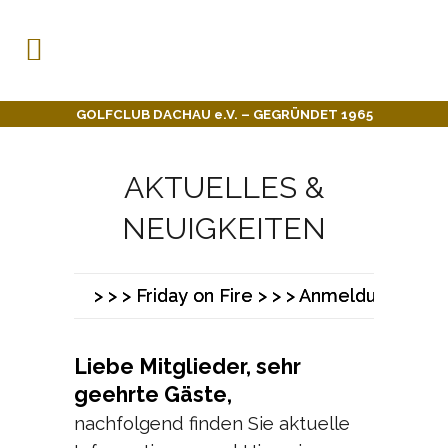
GOLFCLUB DACHAU e.V. – GEGRÜNDET 1965
AKTUELLES &
NEUIGKEITEN
> > > Friday on Fire > > > Anmeldung Ki
> > > Friday on Fire > > > Anmeldung Ki
Liebe Mitglieder, sehr
geehrte Gäste,
nachfolgend finden Sie aktuelle