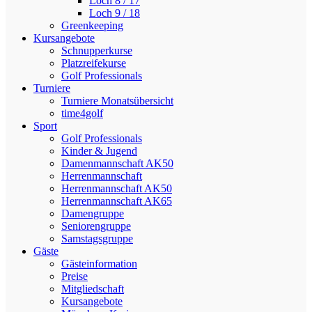
Loch 8 / 17
Loch 9 / 18
Greenkeeping
Kursangebote
Schnupperkurse
Platzreifekurse
Golf Professionals
Turniere
Turniere Monatsübersicht
time4golf
Sport
Golf Professionals
Kinder & Jugend
Damenmannschaft AK50
Herrenmannschaft
Herrenmannschaft AK50
Herrenmannschaft AK65
Damengruppe
Seniorengruppe
Samstagsgruppe
Gäste
Gästeinformation
Preise
Mitgliedschaft
Kursangebote