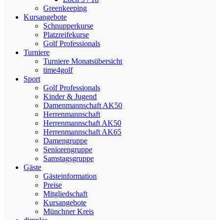
Greenkeeping
Kursangebote
Schnupperkurse
Platzreifekurse
Golf Professionals
Turniere
Turniere Monatsübersicht
time4golf
Sport
Golf Professionals
Kinder & Jugend
Damenmannschaft AK50
Herrenmannschaft
Herrenmannschaft AK50
Herrenmannschaft AK65
Damengruppe
Seniorengruppe
Samstagsgruppe
Gäste
Gästeinformation
Preise
Mitgliedschaft
Kursangebote
Münchner Kreis