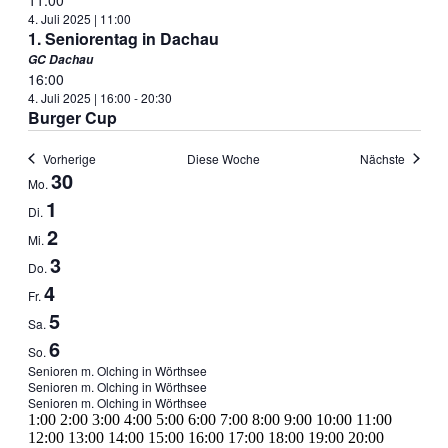
4. Juli 2025 | 11:00
1. Seniorentag in Dachau
GC Dachau
16:00
4. Juli 2025 | 16:00
-
20:30
Burger Cup
Vorherige
Diese Woche
Nächste
Woche
30
Mo.
von
1
Di.
Veranstaltungen
2
Mi.
3
Do.
4
Fr.
5
Sa.
6
So.
3.
Senioren m. Olching in Wörthsee
Senioren m. Olching in Wörthsee
Juli
3.
Senioren m. Olching in Wörthsee
2025
0:00
1:00
2:00
3:00
4:00
5:00
6:00
7:00
8:00
9:00
10:00
11:00
Juli
12:00
13:00
14:00
15:00
16:00
17:00
18:00
19:00
20:00
2025