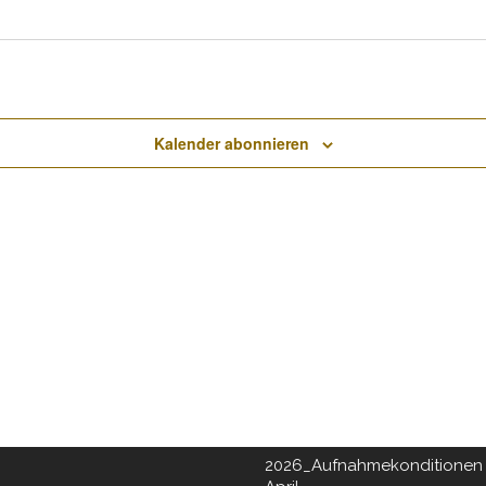
Kalender abonnieren
NCHNER KREIS
DOWNLOADS
2026 Turnierkalender
ltage im GC Dachau:
tag & Mittwoch
Scorekarte Kids Mini
Spielvorgabentabelle 18 Lo
LF IN BAYERN
Spielvorgabentabelle 9 Loc
2026_Aufnahmeantrag ab Ap
2026_Aufnahmekonditionen