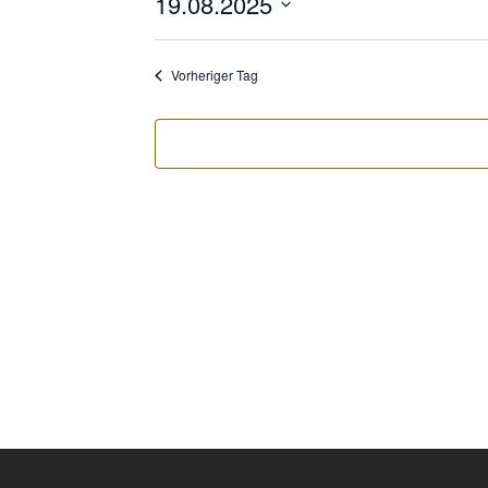
19.08.2025
Datum
wählen.
Vorheriger Tag
MÜ
Club- Nr. 8816
An der Floßlände 3, 85221 Dachau
Spie
Mon
Tel.:
+49(0)81 31 108 79
Fax:
+49(0)81 31 264 94
E-Mail:
info@gcdachau.de
GO