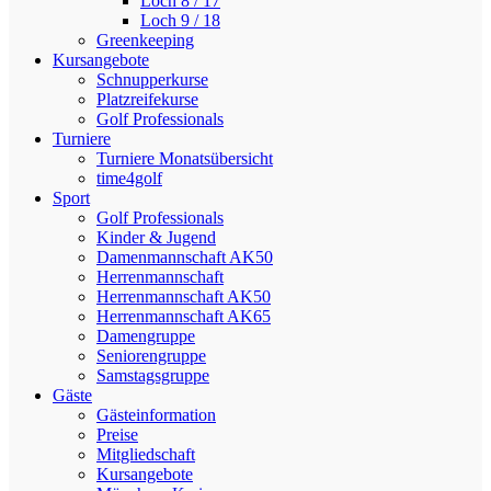
Loch 8 / 17
Loch 9 / 18
Greenkeeping
Kursangebote
Schnupperkurse
Platzreifekurse
Golf Professionals
Turniere
Turniere Monatsübersicht
time4golf
Sport
Golf Professionals
Kinder & Jugend
Damenmannschaft AK50
Herrenmannschaft
Herrenmannschaft AK50
Herrenmannschaft AK65
Damengruppe
Seniorengruppe
Samstagsgruppe
Gäste
Gästeinformation
Preise
Mitgliedschaft
Kursangebote