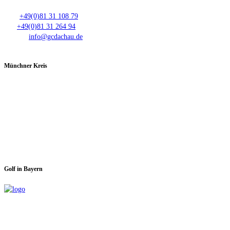
Tel.:
+49(0)81 31 108 79
Fax:
+49(0)81 31 264 94
E-Mail:
info@gcdachau.de
Münchner Kreis
Spieltage im GC Dachau:
Montag & Mittwoch
Golf in Bayern