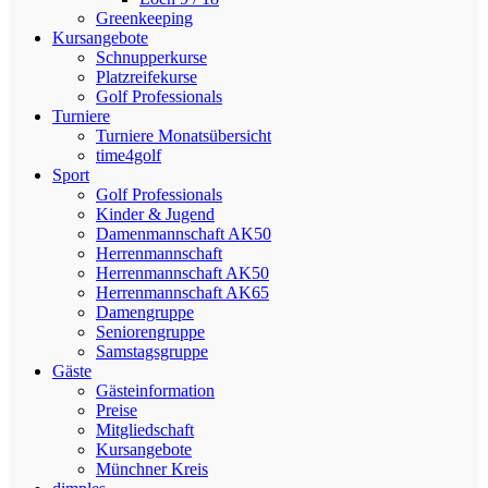
Greenkeeping
Kursangebote
Schnupperkurse
Platzreifekurse
Golf Professionals
Turniere
Turniere Monatsübersicht
time4golf
Sport
Golf Professionals
Kinder & Jugend
Damenmannschaft AK50
Herrenmannschaft
Herrenmannschaft AK50
Herrenmannschaft AK65
Damengruppe
Seniorengruppe
Samstagsgruppe
Gäste
Gästeinformation
Preise
Mitgliedschaft
Kursangebote
Münchner Kreis