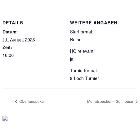
DETAILS
WEITERE ANGABEN
Datum:
Startformat:
11. August 2023
Reihe
Zeit:
HC relevant:
16:00
ja
Turnierformat:
9-Loch Turnier
Oberlandpokal
Monatsbecher – Golfhouse
Club- Nr. 8816
An der Floßlände 3, 85221 Dachau