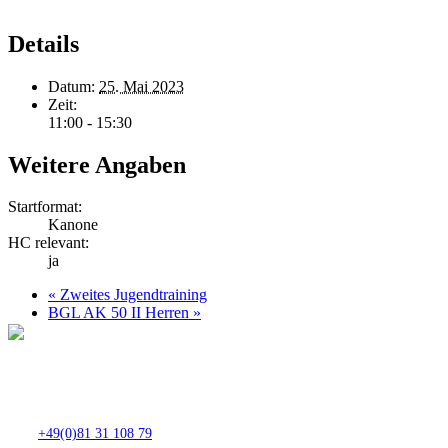
Details
Datum:
25. Mai 2023
Zeit:
11:00 - 15:30
Weitere Angaben
Startformat:
Kanone
HC relevant:
ja
«
Zweites Jugendtraining
BGL AK 50 II Herren
»
Club- Nr. 8816
An der Floßlände 3, 85221 Dachau
Tel.:
+49(0)81 31 108 79