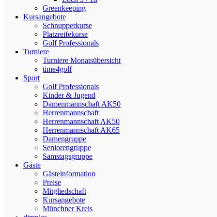
Greenkeeping
Kursangebote
Schnupperkurse
Platzreifekurse
Golf Professionals
Turniere
Turniere Monatsübersicht
time4golf
Sport
Golf Professionals
Kinder & Jugend
Damenmannschaft AK50
Herrenmannschaft
Herrenmannschaft AK50
Herrenmannschaft AK65
Damengruppe
Seniorengruppe
Samstagsgruppe
Gäste
Gästeinformation
Preise
Mitgliedschaft
Kursangebote
Münchner Kreis