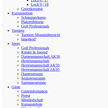
Loch 8 / 17
Loch 9 / 18
Greenkeeping
Kursangebote
Schnupperkurse
Platzreifekurse
Golf Professionals
Turniere
Turniere Monatsübersicht
time4golf
Sport
Golf Professionals
Kinder & Jugend
Damenmannschaft AK50
Herrenmannschaft
Herrenmannschaft AK50
Herrenmannschaft AK65
Damengruppe
Seniorengruppe
Samstagsgruppe
Gäste
Gästeinformation
Preise
Mitgliedschaft
Kursangebote