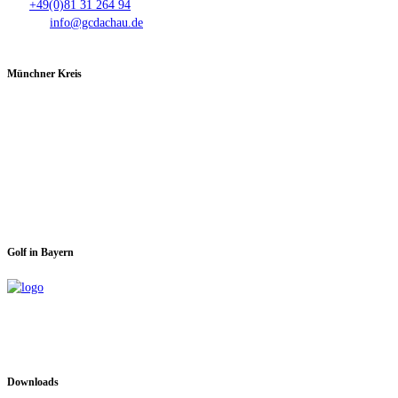
Fax:
+49(0)81 31 264 94
E-Mail:
info@gcdachau.de
Münchner Kreis
Spieltage im GC Dachau:
Montag & Mittwoch
Golf in Bayern
Downloads