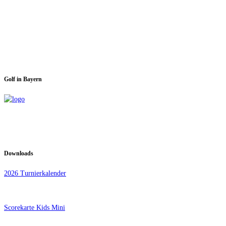
Spieltage im GC Dachau:
Montag & Mittwoch
Golf in Bayern
Downloads
2026 Turnierkalender
Scorekarte Kids Mini