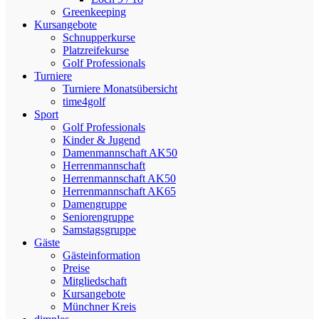
Greenkeeping
Kursangebote
Schnupperkurse
Platzreifekurse
Golf Professionals
Turniere
Turniere Monatsübersicht
time4golf
Sport
Golf Professionals
Kinder & Jugend
Damenmannschaft AK50
Herrenmannschaft
Herrenmannschaft AK50
Herrenmannschaft AK65
Damengruppe
Seniorengruppe
Samstagsgruppe
Gäste
Gästeinformation
Preise
Mitgliedschaft
Kursangebote
Münchner Kreis