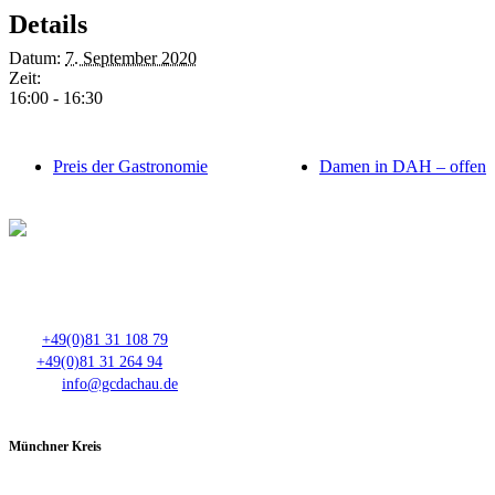
Details
Datum:
7. September 2020
Zeit:
16:00 - 16:30
Preis der Gastronomie
Damen in DAH – offen
Club- Nr. 8816
An der Floßlände 3, 85221 Dachau
Tel.:
+49(0)81 31 108 79
Fax:
+49(0)81 31 264 94
E-Mail:
info@gcdachau.de
Münchner Kreis