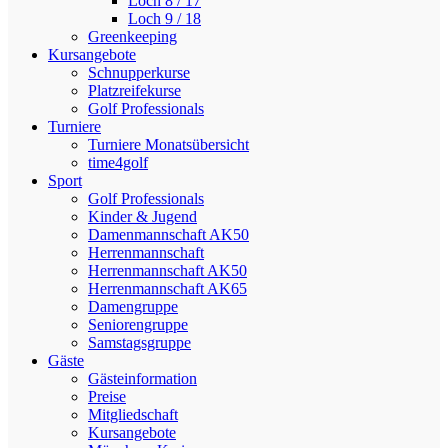
Loch 8 / 17
Loch 9 / 18
Greenkeeping
Kursangebote
Schnupperkurse
Platzreifekurse
Golf Professionals
Turniere
Turniere Monatsübersicht
time4golf
Sport
Golf Professionals
Kinder & Jugend
Damenmannschaft AK50
Herrenmannschaft
Herrenmannschaft AK50
Herrenmannschaft AK65
Damengruppe
Seniorengruppe
Samstagsgruppe
Gäste
Gästeinformation
Preise
Mitgliedschaft
Kursangebote