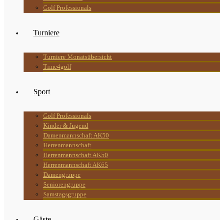
Golf Professionals
Turniere
Turniere Monatsübersicht
Time4golf
Sport
Golf Professionals
Kinder & Jugend
Damenmannschaft AK50
Herrenmannschaft
Herrenmannschaft AK50
Herrenmannschaft AK65
Damengruppe
Seniorengruppe
Samstagsgruppe
Gäste