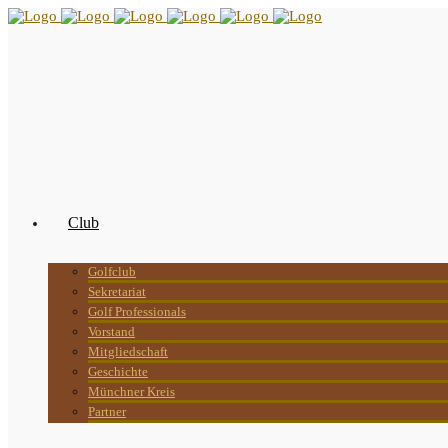
Club
Golfclub
Sekretariat
Golf Professionals
Vorstand
Mitgliedschaft
Geschichte
Münchner Kreis
Partner