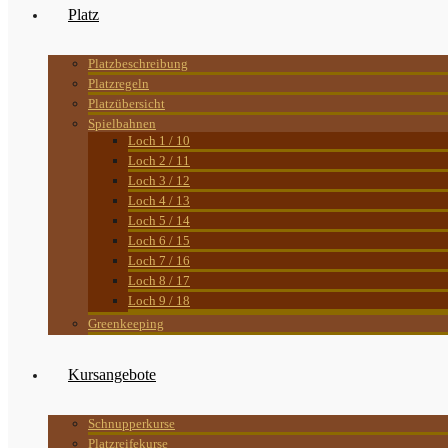
Platz
Platzbeschreibung
Platzregeln
Platzübersicht
Spielbahnen
Loch 1 / 10
Loch 2 / 11
Loch 3 / 12
Loch 4 / 13
Loch 5 / 14
Loch 6 / 15
Loch 7 / 16
Loch 8 / 17
Loch 9 / 18
Greenkeeping
Kursangebote
Schnupperkurse
Platzreifekurse