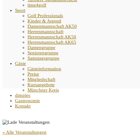
time4golf
Sport
Golf Professionals
Kinder & Jugend
Damenmannschaft AK50
Herrenmannschaft
Herrenmannschaft AK50
Herrenmannschaft AK65
Damengruppe
Seniorengruppe
Samstagsgruppe
Gäste
Gästeinformation
Preise
Mitgliedschaft
Kursangebote
Münchner Kreis
dimples
Gastronomie
Kontakt
« Alle Veranstaltungen