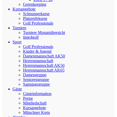
Greenkeeping
Kursangebote
Schnupperkurse
Platzreifekurse
Golf Professionals
Turniere
Turniere Monatsübersicht
time4golf
Sport
Golf Professionals
Kinder & Jugend
Damenmannschaft AK50
Herrenmannschaft
Herrenmannschaft AK50
Herrenmannschaft AK65
Damengruppe
Seniorengruppe
Samstagsgruppe
Gäste
Gästeinformation
Preise
Mitgliedschaft
Kursangebote
Münchner Kreis