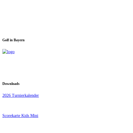
Spieltage im GC Dachau:
Montag & Mittwoch
Golf in Bayern
Downloads
2026 Turnierkalender
Scorekarte Kids Mini