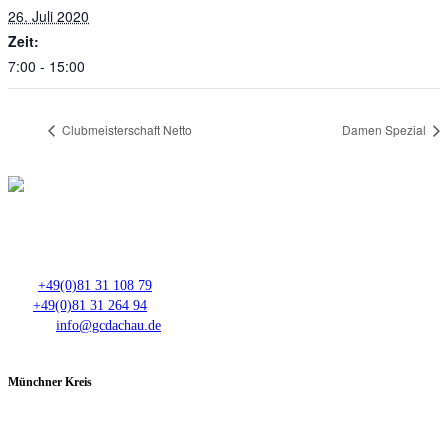
26. Juli 2020
Zeit:
7:00 - 15:00
Clubmeisterschaft Netto
Damen Spezial
Club- Nr. 8816
An der Floßlände 3, 85221 Dachau
Tel.:
+49(0)81 31 108 79
Fax:
+49(0)81 31 264 94
E-Mail:
info@gcdachau.de
Münchner Kreis