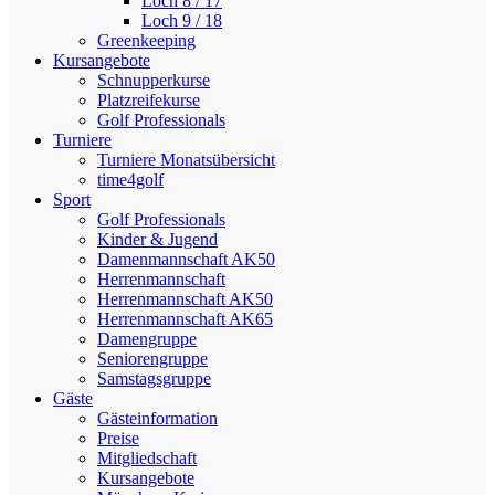
Loch 8 / 17
Loch 9 / 18
Greenkeeping
Kursangebote
Schnupperkurse
Platzreifekurse
Golf Professionals
Turniere
Turniere Monatsübersicht
time4golf
Sport
Golf Professionals
Kinder & Jugend
Damenmannschaft AK50
Herrenmannschaft
Herrenmannschaft AK50
Herrenmannschaft AK65
Damengruppe
Seniorengruppe
Samstagsgruppe
Gäste
Gästeinformation
Preise
Mitgliedschaft
Kursangebote