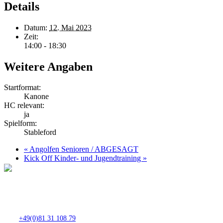
Details
Datum:
12. Mai 2023
Zeit:
14:00 - 18:30
Weitere Angaben
Startformat:
Kanone
HC relevant:
ja
Spielform:
Stableford
«
Angolfen Senioren / ABGESAGT
Kick Off Kinder- und Jugendtraining
»
Club- Nr. 8816
An der Floßlände 3, 85221 Dachau
Tel.:
+49(0)81 31 108 79