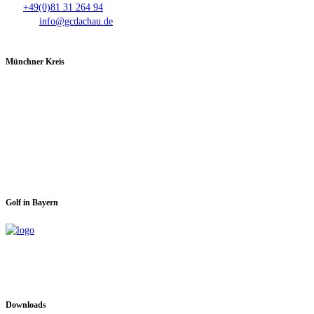
Fax:
+49(0)81 31 264 94
E-Mail:
info@gcdachau.de
Münchner Kreis
Spieltage im GC Dachau:
Montag & Mittwoch
Golf in Bayern
Downloads