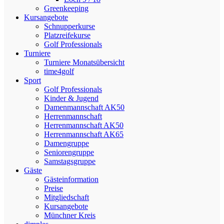
Greenkeeping
Kursangebote
Schnupperkurse
Platzreifekurse
Golf Professionals
Turniere
Turniere Monatsübersicht
time4golf
Sport
Golf Professionals
Kinder & Jugend
Damenmannschaft AK50
Herrenmannschaft
Herrenmannschaft AK50
Herrenmannschaft AK65
Damengruppe
Seniorengruppe
Samstagsgruppe
Gäste
Gästeinformation
Preise
Mitgliedschaft
Kursangebote
Münchner Kreis