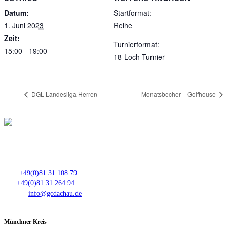
Datum:
Startformat:
1. Juni 2023
Reihe
Zeit:
Turnierformat:
15:00 - 19:00
18-Loch Turnier
DGL Landesliga Herren
Monatsbecher – Golfhouse
Club- Nr. 8816
An der Floßlände 3, 85221 Dachau
Tel.:
+49(0)81 31 108 79
Fax:
+49(0)81 31 264 94
E-Mail:
info@gcdachau.de
Münchner Kreis