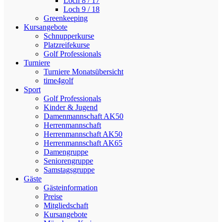
Loch 8 / 17
Loch 9 / 18
Greenkeeping
Kursangebote
Schnupperkurse
Platzreifekurse
Golf Professionals
Turniere
Turniere Monatsübersicht
time4golf
Sport
Golf Professionals
Kinder & Jugend
Damenmannschaft AK50
Herrenmannschaft
Herrenmannschaft AK50
Herrenmannschaft AK65
Damengruppe
Seniorengruppe
Samstagsgruppe
Gäste
Gästeinformation
Preise
Mitgliedschaft
Kursangebote