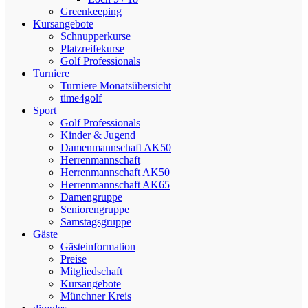
Greenkeeping
Kursangebote
Schnupperkurse
Platzreifekurse
Golf Professionals
Turniere
Turniere Monatsübersicht
time4golf
Sport
Golf Professionals
Kinder & Jugend
Damenmannschaft AK50
Herrenmannschaft
Herrenmannschaft AK50
Herrenmannschaft AK65
Damengruppe
Seniorengruppe
Samstagsgruppe
Gäste
Gästeinformation
Preise
Mitgliedschaft
Kursangebote
Münchner Kreis