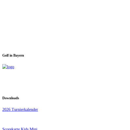
Spieltage im GC Dachau:
Montag & Mittwoch
Golf in Bayern
Downloads
2026 Turnierkalender
Scorekarte Kids Mini