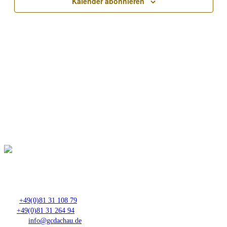
Kalender abonnieren
Club- Nr. 8816
An der Floßlände 3, 85221 Dachau
Tel.:
+49(0)81 31 108 79
Fax:
+49(0)81 31 264 94
E-Mail:
info@gcdachau.de