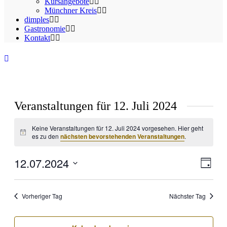
Kursangebote
Münchner Kreis
dimples
Gastronomie
Kontakt
Veranstaltungen für 12. Juli 2024
Keine Veranstaltungen für 12. Juli 2024 vorgesehen. Hier geht
Hinweis
es zu den
nächsten bevorstehenden Veranstaltungen
.
12.07.2024
Ansic
Veran
Tag
Ansic
Navig
Datum
Navig
wählen.
Vorheriger Tag
Nächster Tag