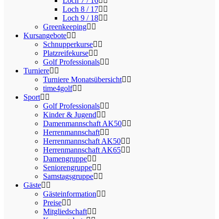
Loch 7 / 16
Loch 8 / 17
Loch 9 / 18
Greenkeeping
Kursangebote
Schnupperkurse
Platzreifekurse
Golf Professionals
Turniere
Turniere Monatsübersicht
time4golf
Sport
Golf Professionals
Kinder & Jugend
Damenmannschaft AK50
Herrenmannschaft
Herrenmannschaft AK50
Herrenmannschaft AK65
Damengruppe
Seniorengruppe
Samstagsgruppe
Gäste
Gästeinformation
Preise
Mitgliedschaft