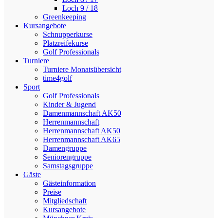
Loch 9 / 18
Greenkeeping
Kursangebote
Schnupperkurse
Platzreifekurse
Golf Professionals
Turniere
Turniere Monatsübersicht
time4golf
Sport
Golf Professionals
Kinder & Jugend
Damenmannschaft AK50
Herrenmannschaft
Herrenmannschaft AK50
Herrenmannschaft AK65
Damengruppe
Seniorengruppe
Samstagsgruppe
Gäste
Gästeinformation
Preise
Mitgliedschaft
Kursangebote