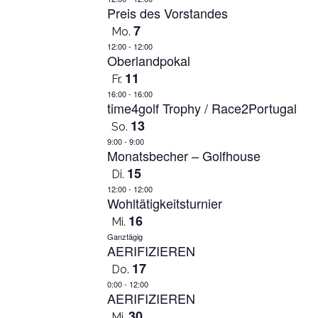
Preis des Vorstandes
7
Mo.
12:00
-
12:00
Oberlandpokal
11
Fr.
16:00
-
16:00
time4golf Trophy / Race2Portugal
13
So.
9:00
-
9:00
Monatsbecher – Golfhouse
15
Di.
12:00
-
12:00
Wohltätigkeitsturnier
16
Mi.
Ganztägig
AERIFIZIEREN
17
Do.
0:00
-
12:00
AERIFIZIEREN
30
Mi.