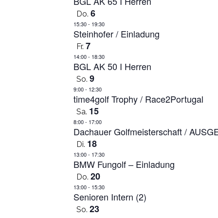
BGL AK 65 I Herren
6
Do.
15:30
-
19:30
Steinhofer / Einladung
7
Fr.
14:00
-
18:30
BGL AK 50 I Herren
9
So.
9:00
-
12:30
time4golf Trophy / Race2Portugal
15
Sa.
8:00
-
17:00
Dachauer Golfmeisterschaft / AUS
18
Di.
13:00
-
17:30
BMW Fungolf – Einladung
20
Do.
13:00
-
15:30
Senioren Intern (2)
23
So.