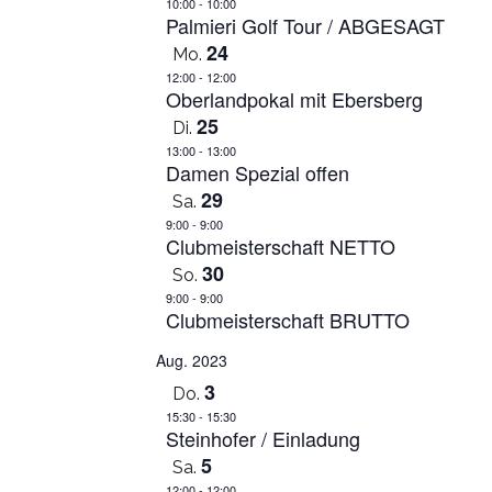
10:00
-
10:00
Palmieri Golf Tour / ABGESAGT
24
Mo.
12:00
-
12:00
Oberlandpokal mit Ebersberg
25
Di.
13:00
-
13:00
Damen Spezial offen
29
Sa.
9:00
-
9:00
Clubmeisterschaft NETTO
30
So.
9:00
-
9:00
Clubmeisterschaft BRUTTO
Aug. 2023
3
Do.
15:30
-
15:30
Steinhofer / Einladung
5
Sa.
12:00
-
12:00