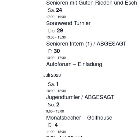
Senioren mit Guten Rieden und Esch
24
Sa.
17:00
-
19:30
Sonnwend Turnier
29
Do.
13:00
-
15:30
Senioren Intern (1) / ABGESAGT
30
Fr.
13:00
-
17:30
Autoforum – Einladung
Juli 2023
1
Sa.
10:00
-
12:30
Jugendturnier / ABGESAGT
2
So.
9:00
-
13:00
Monatsbecher – Golfhouse
4
Di.
11:00
-
15:30