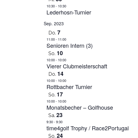
10:30
-
10:30
Lederhosn-Turnier
Sep. 2023
7
Do.
11:00
-
11:00
Senioren Intern (3)
10
So.
10:00
-
10:00
Vierer Clubmeisterschaft
14
Do.
10:00
-
10:00
Rottbacher Turnier
17
So.
10:00
-
10:00
Monatsbecher – Golfhouse
23
Sa.
9:30
-
9:30
time4golf Trophy / Race2Portugal
24
So.