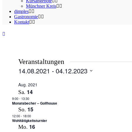
Kursangebote
Münchner Kreis
dimples
Gastronomie
Kontakt
Veranstaltungen
14.08.2021
 - 
04.12.2023
Datum
auswählen.
Aug. 2021
14
Sa.
9:00
-
13:30
Monatsbecher – Golfhouse
15
So.
12:00
-
18:00
Wohltätigkeitsturnier
16
Mo.