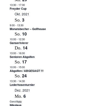
13:30
-
17:30
Freyder Cup
Okt. 2021
3
So.
9:00
-
13:30
Monatsbecher – Golfhouse
10
So.
10:00
-
12:30
Ganserlvierer
14
Do.
13:00
-
16:00
Senioren Abgolfen
17
So.
10:00
-
15:00
Abgolfen / ABGESAGT !!!
24
So.
13:30
-
14:30
Lederhosenturnier
Dez. 2021
6
Mo.
Ganztägig
Nikolaus