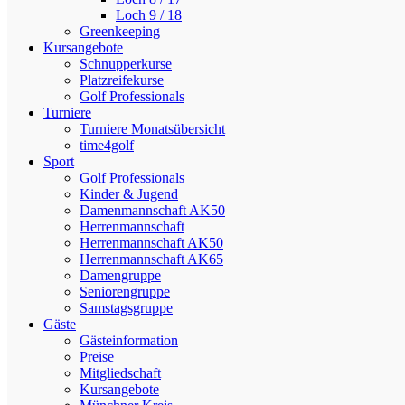
Loch 9 / 18
Greenkeeping
Kursangebote
Schnupperkurse
Platzreifekurse
Golf Professionals
Turniere
Turniere Monatsübersicht
time4golf
Sport
Golf Professionals
Kinder & Jugend
Damenmannschaft AK50
Herrenmannschaft
Herrenmannschaft AK50
Herrenmannschaft AK65
Damengruppe
Seniorengruppe
Samstagsgruppe
Gäste
Gästeinformation
Preise
Mitgliedschaft
Kursangebote