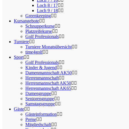
Loch 7 / 16
Loch 8 / 17
Loch 9 / 18
Greenkeeping
Kursangebote
Schnupperkurse
Platzreifekurse
Golf Professionals
Turniere
Turniere Monatsübersicht
time4golf
Sport
Golf Professionals
Kinder & Jugend
Damenmannschaft AK50
Herrenmannschaft
Herrenmannschaft AK50
Herrenmannschaft AK65
Damengruppe
Seniorengruppe
Samstagsgruppe
Gäste
Gästeinformation
Preise
Mitgliedschaft