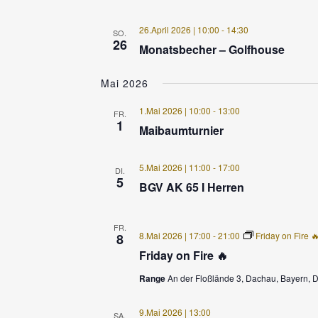
26.April 2026 | 10:00
-
14:30
SO.
26
Monatsbecher – Golfhouse
Mai 2026
1.Mai 2026 | 10:00
-
13:00
FR.
1
Maibaumturnier
5.Mai 2026 | 11:00
-
17:00
DI.
5
BGV AK 65 I Herren
FR.
8.Mai 2026 | 17:00
-
21:00
Friday on Fire 
8
Friday on Fire 🔥
Range
An der Floßlände 3, Dachau, Bayern, 
9.Mai 2026 | 13:00
SA.