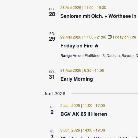
28.Mai 2026 | 11:00
-
15:30
DO.
28
Senioren mit Olch. + Wörthsee i
FR.
29.Mai 2026 | 17:00
-
21:00
Friday on Fire 
29
Friday on Fire 🔥
Range
An der Floßlände 3, Dachau, Bayern, 
31.Mai 2026 | 6:30
-
11:00
SO.
31
Early Morning
Juni 2026
2.Juni 2026 | 11:00
-
17:00
DI.
2
BGV AK 65 II Herren
3.Juni 2026 | 14:00
-
19:00
MI.
3