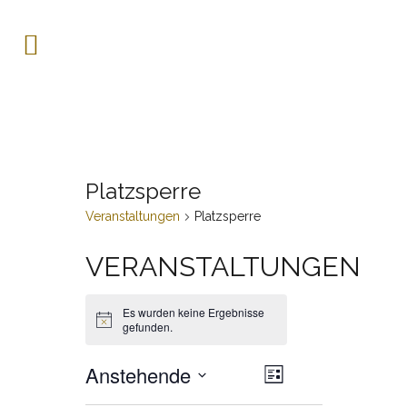
Platzsperre
Veranstaltungen
Platzsperre
VERANSTALTUNGEN
Es wurden keine Ergebnisse
Hinweis
gefunden.
Anstehende
Veranstaltung
ANSICHTE
Liste
Ansichten-
Datum
Navigation