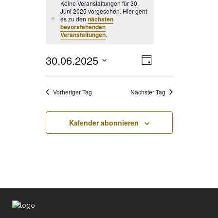
Keine Veranstaltungen für 30.
Juni 2025 vorgesehen. Hier geht
es zu den
nächsten
Hinweis
bevorstehenden
Veranstaltungen
.
30.06.2025
Veranstaltung
ANSICHTE
Tag
Ansichten-
Datum
Navigation
NAVIGATI
wählen.
Vorheriger Tag
Nächster Tag
Kalender abonnieren