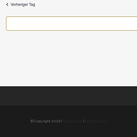
wählen.
Vorheriger Tag
MÜNCHNER KREIS
Club- Nr. 8816
Spieltage im GC Dacha
An der Floßlände 3, 85221 Dachau
Montag & Mittwoch
Tel.:
+49(0)81 31 108 79
Fax:
+49(0)81 31 264 94
GOLF IN BAYERN
E-Mail:
info@gcdachau.de
© Copyright 2026 |
Impressum
|
Datenschutz